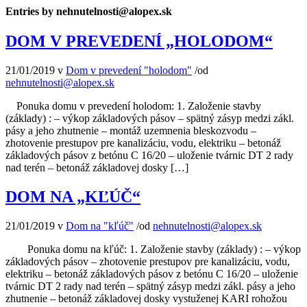
Entries by nehnutelnosti@alopex.sk
DOM V PREVEDENÍ „HOLODOM“
21/01/2019
v
Dom v prevedení "holodom"
/
od
nehnutelnosti@alopex.sk
Ponuka domu v prevedení holodom: 1. Založenie stavby
(základy) : – výkop základových pásov – spätný zásyp medzi zákl.
pásy a jeho zhutnenie – montáž uzemnenia bleskozvodu –
zhotovenie prestupov pre kanalizáciu, vodu, elektriku – betonáž
základových pásov z betónu C 16/20 – uloženie tvárnic DT 2 rady
nad terén – betonáž základovej dosky […]
DOM NA „KĽÚČ“
21/01/2019
v
Dom na "kľúč"
/
od
nehnutelnosti@alopex.sk
Ponuka domu na kľúč: 1. Založenie stavby (základy) : – výkop
základových pásov – zhotovenie prestupov pre kanalizáciu, vodu,
elektriku – betonáž základových pásov z betónu C 16/20 – uloženie
tvárnic DT 2 rady nad terén – spätný zásyp medzi zákl. pásy a jeho
zhutnenie – betonáž základovej dosky vystuženej KARI rohožou